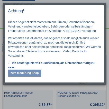
Geschäftskundenshop
Achtung!
Menu
War
Suche
Dieses Angebot steht momentan nur Firmen, Gewerbetreibenden,
Vereinen, Handwerksbetrieben, Behörden oder selbstständigen
Freiberuflern (Unternehmer im Sinne des § 14 BGB) zur Verfügung.
HUM
Wir arbeiten aktuell daran, das Angebot alsbald möglich auch wieder
Privatpersonen zugänglich zu machen, die es nicht für Ihre
Artikel pro Seite:
gewerbliche oder selbständige berufliche Tätigkeit nutzen. Wir werden
24
48
96
1
Next
2
Sie an dieser Stelle in Kürze informieren. Vielen Dank für Ihr
Verständnis.
Ich bestätige hiermit ausdrücklich, als Unternehmer tätig zu
sein.
zum Medi-King Shop
HUM AEROsuc Rescue
HUM AEROcase® MEDpack AED-
Handabsaugpumpe
Notfallrucksack XL
€
39,87*
€
295,12*