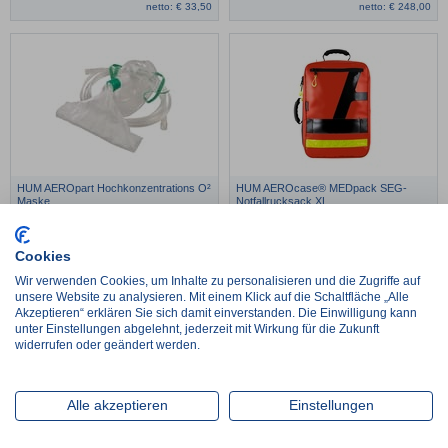
netto:
€
33,50
netto:
€
248,00
HUM AEROpart Hochkonzentrations O²
HUM AEROcase® MEDpack SEG-
Maske
Notfallrucksack XL
€
1,25*
€
166,60*
Cookies
netto:
€
1,05
netto:
€
140,00
Wir verwenden Cookies, um Inhalte zu personalisieren und die Zugriffe auf
unsere Website zu analysieren. Mit einem Klick auf die Schaltfläche „Alle
Akzeptieren“ erklären Sie sich damit einverstanden. Die Einwilligung kann
unter Einstellungen abgelehnt, jederzeit mit Wirkung für die Zukunft
widerrufen oder geändert werden.
Alle akzeptieren
Einstellungen
AEROcase® MEDpack Modultaschen-
HUM AEROcase® EMS - BVL1