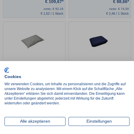
€
109,67*
€
88,66*
netto:
€
92,16
netto:
€
74,50
€
1,52 / 1 Stück
€
2,46 / 1 Stück
Einmal-Kopfkissen, weiß oder blau
Einmal-Patientendecke, schwer
entflammbar
Cookies
€
95,20*
€
115,55*
Wir verwenden Cookies, um Inhalte zu personalisieren und die Zugriffe auf
unsere Website zu analysieren. Mit einem Klick auf die Schaltfläche „Alle
netto:
€
80,00
netto:
€
97,10
Akzeptieren“ erklären Sie sich damit einverstanden. Die Einwilligung kann
€
2,64 / 1 Stück
€
2,89 / 1 Stück
unter Einstellungen abgelehnt, jederzeit mit Wirkung für die Zukunft
widerrufen oder geändert werden.
Alle akzeptieren
Einstellungen