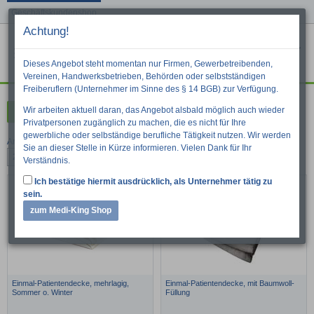
Geschäftskundenshop
Achtung!
Menu
War
Suche
Dieses Angebot steht momentan nur Firmen, Gewerbetreibenden,
Vereinen, Handwerksbetrieben, Behörden oder selbstständigen
Freiberuflern (Unternehmer im Sinne des § 14 BGB) zur Verfügung.
Wir arbeiten aktuell daran, das Angebot alsbald möglich auch wieder
Kategorien
Privatpersonen zugänglich zu machen, die es nicht für Ihre
gewerbliche oder selbständige berufliche Tätigkeit nutzen. Wir werden
Artikel pro Seite:
Sie an dieser Stelle in Kürze informieren. Vielen Dank für Ihr
24
48
96
Verständnis.
Ich bestätige hiermit ausdrücklich, als Unternehmer tätig zu
sein.
zum Medi-King Shop
Einmal-Patientendecke, mehrlagig,
Einmal-Patientendecke, mit Baumwoll-
Sommer o. Winter
Füllung