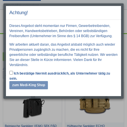
Geschäftskundenshop
Achtung!
Menu
War
Suche
Dieses Angebot steht momentan nur Firmen, Gewerbetreibenden,
Vereinen, Handwerksbetrieben, Behörden oder selbstständigen
Freiberuflern (Unternehmer im Sinne des § 14 BGB) zur Verfügung.
Tactical
Wir arbeiten aktuell daran, das Angebot alsbald möglich auch wieder
Privatpersonen zugänglich zu machen, die es nicht für Ihre
gewerbliche oder selbständige berufliche Tätigkeit nutzen. Wir werden
Kategorien
Sie an dieser Stelle in Kürze informieren. Vielen Dank für Ihr
Verständnis.
Artikel pro Seite:
Ich bestätige hiermit ausdrücklich, als Unternehmer tätig zu
24
48
96
sein.
zum Medi-King Shop
Beintasche Sanitäter (IFAK) SEK PÄD
Hüfttasche Sanitäter ECHO