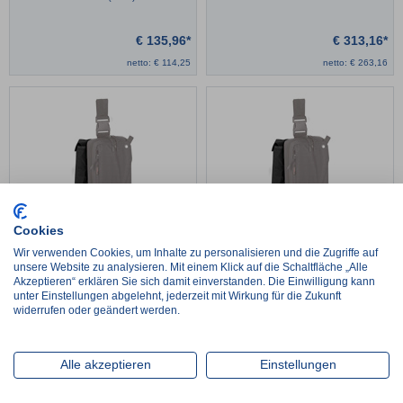
€
135,96*
€
313,16*
netto:
€
114,25
netto:
€
263,16
Spraydosentasche für Beintasche M
Spraydosentasche für Beintasche L
Cookies
Wir verwenden Cookies, um Inhalte zu personalisieren und die Zugriffe auf
unsere Website zu analysieren. Mit einem Klick auf die Schaltfläche „Alle
€
28,04*
€
29,20*
Akzeptieren“ erklären Sie sich damit einverstanden. Die Einwilligung kann
netto:
€
23,56
netto:
€
24,54
unter Einstellungen abgelehnt, jederzeit mit Wirkung für die Zukunft
widerrufen oder geändert werden.
* inkl. MwSt. und zzgl. Versandkosten
Alle akzeptieren
Einstellungen