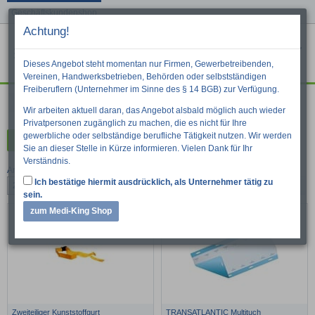
Geschäftskundenshop
Achtung!
Menu
War
Suche
Dieses Angebot steht momentan nur Firmen, Gewerbetreibenden,
Vereinen, Handwerksbetrieben, Behörden oder selbstständigen
Freiberuflern (Unternehmer im Sinne des § 14 BGB) zur Verfügung.
Immobilisation
Wir arbeiten aktuell daran, das Angebot alsbald möglich auch wieder
Privatpersonen zugänglich zu machen, die es nicht für Ihre
gewerbliche oder selbständige berufliche Tätigkeit nutzen. Wir werden
Kategorien
Sie an dieser Stelle in Kürze informieren. Vielen Dank für Ihr
Verständnis.
Artikel pro Seite:
Ich bestätige hiermit ausdrücklich, als Unternehmer tätig zu
24
48
96
1
»
2
sein.
zum Medi-King Shop
Zweiteiliger Kunststoffgurt
TRANSATLANTIC Multituch