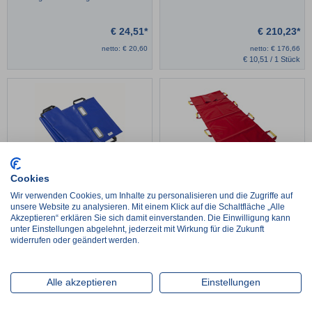
€
24,51*
€
210,23*
netto:
€
20,60
netto:
€
176,66
€
10,51 / 1 Stück
Cookies
SCHNITZLER Rettungstücher Hygiene
PAX Rettungstuch mit Fußsack
Wir verwenden Cookies, um Inhalte zu personalisieren und die Zugriffe auf
plus
unsere Website zu analysieren. Mit einem Klick auf die Schaltfläche „Alle
Akzeptieren“ erklären Sie sich damit einverstanden. Die Einwilligung kann
€
99,96*
€
90,00*
unter Einstellungen abgelehnt, jederzeit mit Wirkung für die Zukunft
netto:
€
84,00
netto:
€
75,63
widerrufen oder geändert werden.
Alle akzeptieren
Einstellungen