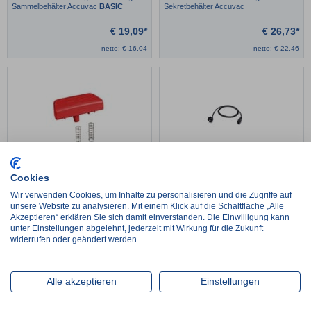
Sammelbehälter Accuvac
BASIC
Sekretbehälter Accuvac
€
19,09*
€
26,73*
netto:
€
16,04
netto:
€
22,46
WEINMNN Set Entriegelungstaste
LAERDAL LSU 4000 Stromkabel
Cookies
Wir verwenden Cookies, um Inhalte zu personalisieren und die Zugriffe auf
unsere Website zu analysieren. Mit einem Klick auf die Schaltfläche „Alle
€
27,25*
€
43,79*
Akzeptieren“ erklären Sie sich damit einverstanden. Die Einwilligung kann
netto:
€
22,90
netto:
€
36,80
unter Einstellungen abgelehnt, jederzeit mit Wirkung für die Zukunft
widerrufen oder geändert werden.
Alle akzeptieren
Einstellungen