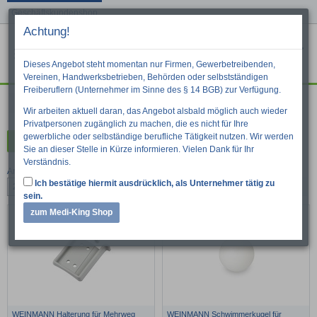
Geschäftskundenshop
Achtung!
Menu
War
Suche
Dieses Angebot steht momentan nur Firmen, Gewerbetreibenden,
Vereinen, Handwerksbetrieben, Behörden oder selbstständigen
Freiberuflern (Unternehmer im Sinne des § 14 BGB) zur Verfügung.
Atmung
Wir arbeiten aktuell daran, das Angebot alsbald möglich auch wieder
Privatpersonen zugänglich zu machen, die es nicht für Ihre
gewerbliche oder selbständige berufliche Tätigkeit nutzen. Wir werden
Kategorien
Sie an dieser Stelle in Kürze informieren. Vielen Dank für Ihr
Verständnis.
Artikel pro Seite:
Ich bestätige hiermit ausdrücklich, als Unternehmer tätig zu
24
48
96
1
»
2
sein.
zum Medi-King Shop
WEINMANN Halterung für Mehrweg
WEINMANN Schwimmerkugel für