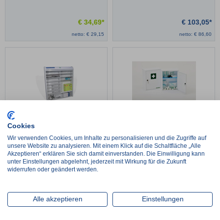
€
34,69*
€
103,05*
netto:
€
29,15
netto:
€
86,60
Verbandschrank Rollmed
Verbandschrank Medisan A, ohne Inhalt
Cookies
Wir verwenden Cookies, um Inhalte zu personalisieren und die Zugriffe auf
unsere Website zu analysieren. Mit einem Klick auf die Schaltfläche „Alle
€
83,47*
€
55,81*
Akzeptieren“ erklären Sie sich damit einverstanden. Die Einwilligung kann
netto:
€
70,14
netto:
€
46,90
unter Einstellungen abgelehnt, jederzeit mit Wirkung für die Zukunft
widerrufen oder geändert werden.
Alle akzeptieren
Einstellungen