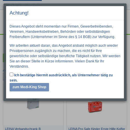
Geschäftskundenshop
Achtung!
Menu
War
Suche
Dieses Angebot steht momentan nur Firmen, Gewerbetreibenden,
Vereinen, Handwerksbetrieben, Behörden oder selbstständigen
Freiberuflern (Unternehmer im Sinne des § 14 BGB) zur Verfügung.
Erste Hilfe
Wir arbeiten aktuell daran, das Angebot alsbald möglich auch wieder
Privatpersonen zugänglich zu machen, die es nicht für Ihre
gewerbliche oder selbständige berufliche Tätigkeit nutzen. Wir werden
Kategorien
Sie an dieser Stelle in Kürze informieren. Vielen Dank für Ihr
Verständnis.
Artikel pro Seite:
Ich bestätige hiermit ausdrücklich, als Unternehmer tätig zu
24
48
96
sein.
zum Medi-King Shop
Neu
LEINA Verbandschrank B
LEINA Pro Safe Kinder Erste Hilfe-Koffer