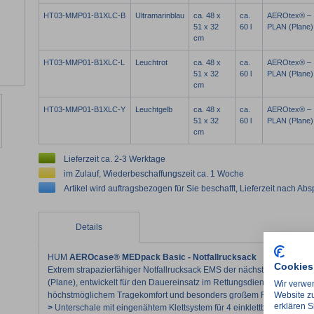
HT03-MMP01-B1XLC-B
Ultramarinblau
ca. 48 x
ca.
AEROtex® –
51 x 32
60 l
PLAN (Plane)
cm
HT03-MMP01-B1XLC-L
Leuchtrot
ca. 48 x
ca.
AEROtex® –
51 x 32
60 l
PLAN (Plane)
cm
HT03-MMP01-B1XLC-Y
Leuchtgelb
ca. 48 x
ca.
AEROtex® –
51 x 32
60 l
PLAN (Plane)
cm
Lieferzeit ca. 2-3 Werktage
im Zulauf, Wiederbeschaffungszeit ca. 1 Woche
Artikel wird auftragsbezogen für Sie beschafft, Lieferzeit nach Ab
Details
HUM
AEROcase® MEDpack Basic - Notfallrucksack
Cookies
Extrem strapazierfähiger Notfallrucksack EMS der nächsten Generati
(Plane), entwickelt für den Dauereinsatz im Rettungsdienst. Sicherer T
Wir verwen
Website zu
höchstmöglichem Tragekomfort und besonders großem Raumangebot
erklären S
>
Unterschale mit eingenähtem Klettsystem für 4 einklettbare Modult