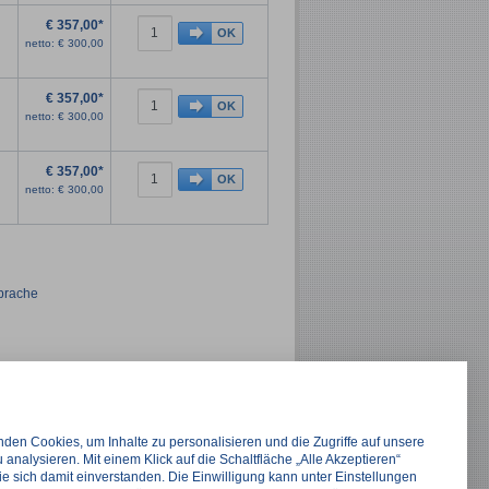
€
357,00*
netto:
€
300,00
€
357,00*
netto:
€
300,00
€
357,00*
netto:
€
300,00
sprache
on in „Extra Large“, aus AEROtex® – PLAN
ransport der Notfallausstattung bei
den Cookies, um Inhalte zu personalisieren und die Zugriffe auf unsere
 analysieren. Mit einem Klick auf die Schaltfläche „Alle Akzeptieren“
.
ie sich damit einverstanden. Die Einwilligung kann unter Einstellungen
aschen