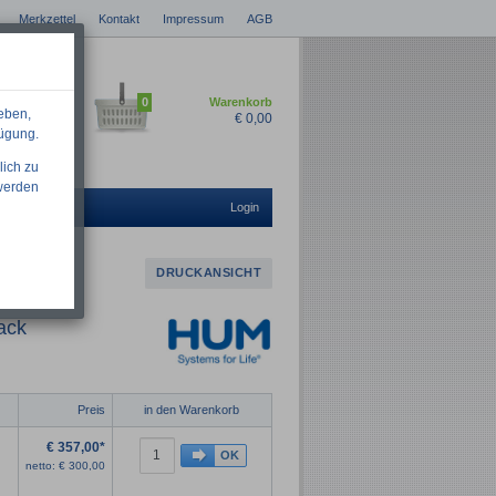
Merkzettel
Kontakt
Impressum
AGB
0
Warenkorb
eben,
€
0,00
fügung.
lich zu
 werden
Login
DRUCKANSICHT
ack
Preis
in den Warenkorb
€
357,00*
netto:
€
300,00