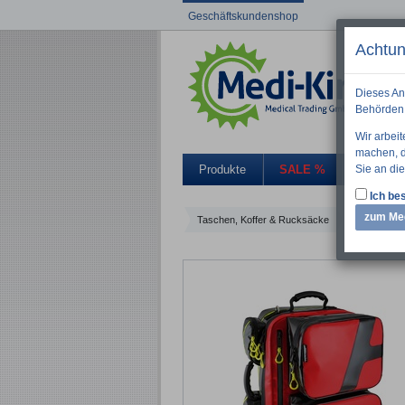
Geschäftskundenshop
Achtun
Dieses An
Behörden 
Wir arbei
machen, di
Sie an die
Produkte
SALE %
Aktuelle
Ich bes
zum Me
Taschen, Koffer & Rucksäcke
HUM AEROca