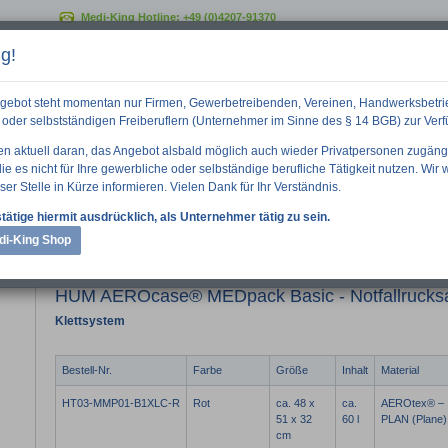
Medi-King Hotline:
+49 (0)4207-91370
g!
GO
gebot steht momentan nur Firmen, Gewerbetreibenden, Vereinen, Handwerksbetri
oder selbstständigen Freiberuflern (Unternehmer im Sinne des § 14 BGB) zur Ver
ten aktuell daran, das Angebot alsbald möglich auch wieder Privatpersonen zugäng
e es nicht für Ihre gewerbliche oder selbständige berufliche Tätigkeit nutzen. Wir
ser Stelle in Kürze informieren. Vielen Dank für Ihr Verständnis.
 Informationen
Downloads
Über uns
tätige hiermit ausdrücklich, als Unternehmer tätig zu sein.
di-King Shop
se® MEDpack Basic - Notfallrucksack
HUM AEROcase® MEDpack Basic - Notfallrucks
Klettsystem
Bestell-Nr.
Farbe
Größe
Inhalt
Material
HT03-MMP01-B1XLC-R
Rot
ca. 48 x
ca.
AEROtex® –
51 x 32
60 l
PLAN (Plane)
cm