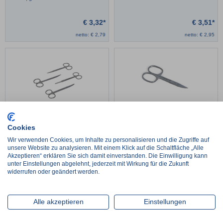
€
3,32*
€
3,51*
netto:
€
2,79
netto:
€
2,95
Haut-/Faden-Schere
Nagelschere spitz/spitz
Cookies
Wir verwenden Cookies, um Inhalte zu personalisieren und die Zugriffe auf
unsere Website zu analysieren. Mit einem Klick auf die Schaltfläche „Alle
€
3,33*
€
2,08*
Akzeptieren“ erklären Sie sich damit einverstanden. Die Einwilligung kann
netto:
€
2,80
netto:
€
1,75
unter Einstellungen abgelehnt, jederzeit mit Wirkung für die Zukunft
widerrufen oder geändert werden.
Alle akzeptieren
Einstellungen