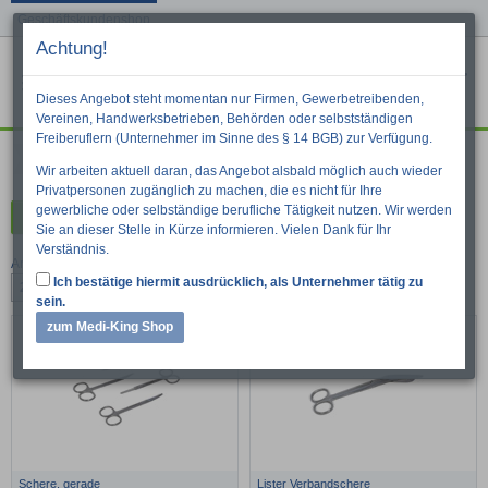
Geschäftskundenshop
Achtung!
Menu
War
Suche
Dieses Angebot steht momentan nur Firmen, Gewerbetreibenden,
Vereinen, Handwerksbetrieben, Behörden oder selbstständigen
Freiberuflern (Unternehmer im Sinne des § 14 BGB) zur Verfügung.
Instrumente
Wir arbeiten aktuell daran, das Angebot alsbald möglich auch wieder
Privatpersonen zugänglich zu machen, die es nicht für Ihre
gewerbliche oder selbständige berufliche Tätigkeit nutzen. Wir werden
Kategorien
Sie an dieser Stelle in Kürze informieren. Vielen Dank für Ihr
Verständnis.
Artikel pro Seite:
Ich bestätige hiermit ausdrücklich, als Unternehmer tätig zu
24
48
96
sein.
zum Medi-King Shop
Schere, gerade
Lister Verbandschere