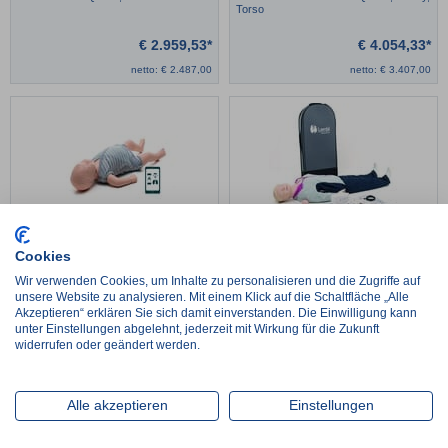
Torso
€
2.959,53*
€
4.054,33*
netto:
€
2.487,00
netto:
€
3.407,00
Little Baby QCPR
Resusci Anne QCPR, Ganzkörper
Cookies
Wir verwenden Cookies, um Inhalte zu personalisieren und die Zugriffe auf
unsere Website zu analysieren. Mit einem Klick auf die Schaltfläche „Alle
€
392,70*
€
3.731,84*
Akzeptieren“ erklären Sie sich damit einverstanden. Die Einwilligung kann
netto:
€
330,00
netto:
€
3.136,00
unter Einstellungen abgelehnt, jederzeit mit Wirkung für die Zukunft
widerrufen oder geändert werden.
Alle akzeptieren
Einstellungen