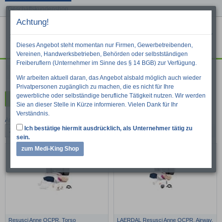
Geschäftskundenshop
Achtung!
Menu
War
Suche
Dieses Angebot steht momentan nur Firmen, Gewerbetreibenden,
Vereinen, Handwerksbetrieben, Behörden oder selbstständigen
Freiberuflern (Unternehmer im Sinne des § 14 BGB) zur Verfügung.
Ausbildung
Wir arbeiten aktuell daran, das Angebot alsbald möglich auch wieder
Privatpersonen zugänglich zu machen, die es nicht für Ihre
gewerbliche oder selbständige berufliche Tätigkeit nutzen. Wir werden
Kategorien
Sie an dieser Stelle in Kürze informieren. Vielen Dank für Ihr
Verständnis.
Artikel pro Seite:
Ich bestätige hiermit ausdrücklich, als Unternehmer tätig zu
24
48
96
1
2
..
»
4
sein.
zum Medi-King Shop
Resusci Anne QCPR, Torso
LAERDAL Resusci Anne QCPR, Airway,