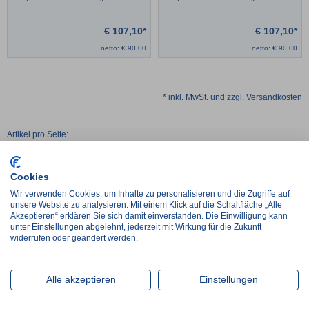
€
107,10*
€
107,10*
netto:
€
90,00
netto:
€
90,00
* inkl. MwSt. und zzgl. Versandkosten
Artikel pro Seite:
24
48
96
Cookies
Wir verwenden Cookies, um Inhalte zu personalisieren und die Zugriffe auf
unsere Website zu analysieren. Mit einem Klick auf die Schaltfläche „Alle
Ihre Vorteile bei Medi-King
Akzeptieren“ erklären Sie sich damit einverstanden. Die Einwilligung kann
unter Einstellungen abgelehnt, jederzeit mit Wirkung für die Zukunft
Schnelle Lieferung
widerrufen oder geändert werden.
Sicherer Kauf durch Verschlüsselung
Kompetente Beratungshotline
Alle akzeptieren
Einstellungen
Bundesweiter Außendienst
Nachhaltiger, CO2 neutraler Versand