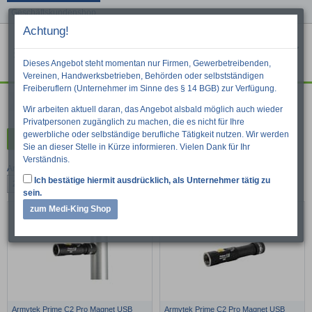
Geschäftskundenshop
Achtung!
Menu
War
Suche
Dieses Angebot steht momentan nur Firmen, Gewerbetreibenden,
Vereinen, Handwerksbetrieben, Behörden oder selbstständigen
Freiberuflern (Unternehmer im Sinne des § 14 BGB) zur Verfügung.
Technische Rettung / Katastrophenschutz
Wir arbeiten aktuell daran, das Angebot alsbald möglich auch wieder
Privatpersonen zugänglich zu machen, die es nicht für Ihre
gewerbliche oder selbständige berufliche Tätigkeit nutzen. Wir werden
Kategorien
Sie an dieser Stelle in Kürze informieren. Vielen Dank für Ihr
Verständnis.
Artikel pro Seite:
Ich bestätige hiermit ausdrücklich, als Unternehmer tätig zu
24
48
96
sein.
zum Medi-King Shop
Armytek Prime C2 Pro Magnet USB
Armytek Prime C2 Pro Magnet USB