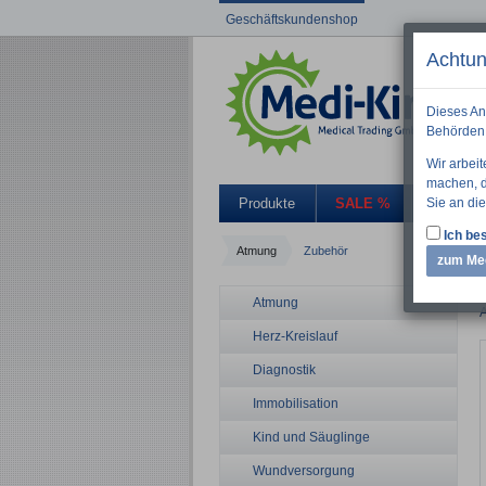
Geschäftskundenshop
Achtun
Dieses An
Behörden 
Wir arbei
machen, di
Sie an die
Produkte
SALE %
Aktuelle
Ich bes
Atmung
Zubehör
zum Me
Atmung
A
Herz-Kreislauf
Diagnostik
Immobilisation
Kind und Säuglinge
Wundversorgung