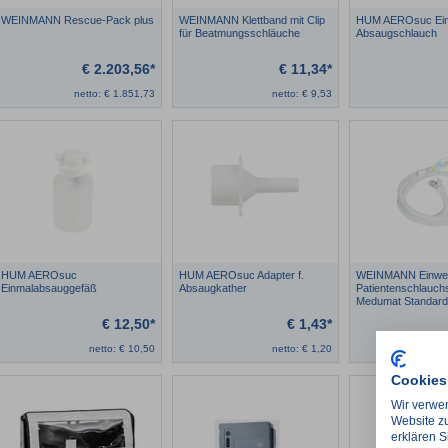
WEINMANN Rescue-Pack plus
WEINMANN Klettband mit Clip
HUM AEROsuc Ei
für Beatmungsschläuche
Absaugschlauch
€
2.203,56*
€
11,34*
netto:
€
1.851,73
netto:
€
9,53
HUM AEROsuc
HUM AEROsuc Adapter f.
WEINMANN Einwe
Einmalabsauggefäß
Absaugkather
Patientenschlauch
Medumat Standard
€
12,50*
€
1,43*
netto:
€
10,50
netto:
€
1,20
Cookies
Wir verwen
Website zu
erklären S