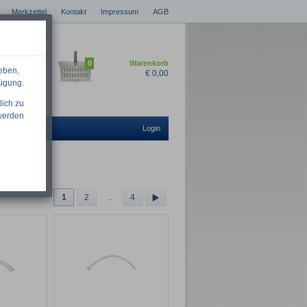
Merkzettel
Kontakt
Impressum
AGB
0
Warenkorb
eben,
€
0,00
fügung.
lich zu
 werden
Login
1
2
..
»
4