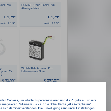
nmal PVC
HUM AEROsuc Einmal PVC
Absaugschlauch
€
1,79*
€
1,79*
netto:
€
1,50
netto:
€
1,50
g-
WEINMANN Accuvac Pro
system für
Lithium-Ionen-Akku
 2
€
91,55*
€
297,27*
netto:
€
76,93
netto:
€
249,81
den Cookies, um Inhalte zu personalisieren und die Zugriffe auf unsere
 analysieren. Mit einem Klick auf die Schaltfläche „Alle Akzeptieren“
ie sich damit einverstanden. Die Einwilligung kann unter Einstellungen