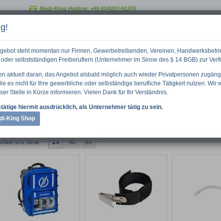
Medi-King Hotline:
+49 (0)4207-91370
g!
GO
gebot steht momentan nur Firmen, Gewerbetreibenden, Vereinen, Handwerksbetri
oder selbstständigen Freiberuflern (Unternehmer im Sinne des § 14 BGB) zur Ver
ten aktuell daran, das Angebot alsbald möglich auch wieder Privatpersonen zugäng
e es nicht für Ihre gewerbliche oder selbständige berufliche Tätigkeit nutzen. Wir
ser Stelle in Kürze informieren. Vielen Dank für Ihr Verständnis.
 Informationen
Downloads
Über uns
tätige hiermit ausdrücklich, als Unternehmer tätig zu sein.
di-King Shop
rtikel pro Seite:
24
48
96