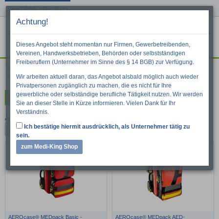
Geschäftskundenshop
Achtung!
Menu
War
Suche
Dieses Angebot steht momentan nur Firmen, Gewerbetreibenden,
Vereinen, Handwerksbetrieben, Behörden oder selbstständigen
Freiberuflern (Unternehmer im Sinne des § 14 BGB) zur Verfügung.
Taschen, Koffer & Rucksäcke
Wir arbeiten aktuell daran, das Angebot alsbald möglich auch wieder
Privatpersonen zugänglich zu machen, die es nicht für Ihre
gewerbliche oder selbständige berufliche Tätigkeit nutzen. Wir werden
Kategorien
Sie an dieser Stelle in Kürze informieren. Vielen Dank für Ihr
Verständnis.
Artikel pro Seite:
Ich bestätige hiermit ausdrücklich, als Unternehmer tätig zu
24
48
96
sein.
zum Medi-King Shop
AEROcase® MEDpack Basic -
AEROcase® MEDpack AED-