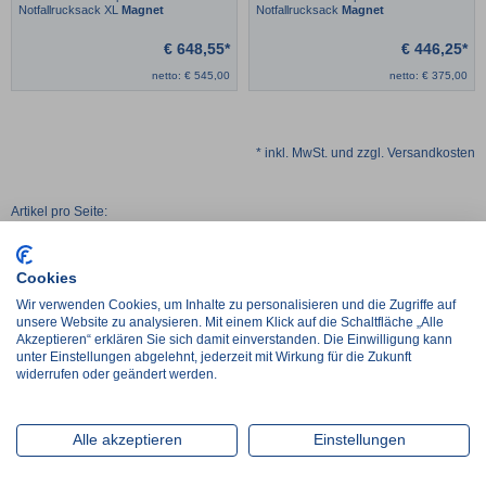
Notfallrucksack XL
Magnet
Notfallrucksack
Magnet
€
648,55*
€
446,25*
netto:
€
545,00
netto:
€
375,00
* inkl. MwSt. und zzgl. Versandkosten
Artikel pro Seite:
24
48
96
Cookies
Wir verwenden Cookies, um Inhalte zu personalisieren und die Zugriffe auf
unsere Website zu analysieren. Mit einem Klick auf die Schaltfläche „Alle
Ihre Vorteile bei Medi-King
Akzeptieren“ erklären Sie sich damit einverstanden. Die Einwilligung kann
unter Einstellungen abgelehnt, jederzeit mit Wirkung für die Zukunft
Schnelle Lieferung
widerrufen oder geändert werden.
Sicherer Kauf durch Verschlüsselung
Kompetente Beratungshotline
Alle akzeptieren
Einstellungen
Bundesweiter Außendienst
Nachhaltiger, CO2 neutraler Versand