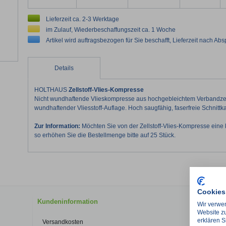
Lieferzeit ca. 2-3 Werktage
im Zulauf, Wiederbeschaffungszeit ca. 1 Woche
Artikel wird auftragsbezogen für Sie beschafft, Lieferzeit nach Ab
Details
HOLTHAUS
Zellstoff-Vlies-Kompresse
Nicht wundhaftende Vlieskompresse aus hochgebleichtem Verbandzells
wundhaftender Vliesstoff-Auflage. Hoch saugfähig, faserfreie Schnittkan
Zur Information:
Möchten Sie von der Zellstoff-Vlies-Kompresse eine
so erhöhen Sie die Bestellmenge bitte auf 25 Stück.
Cookies
Kundeninformation
Kontakt
Wir verwen
Website zu
erklären S
Versandkosten
Kontakt