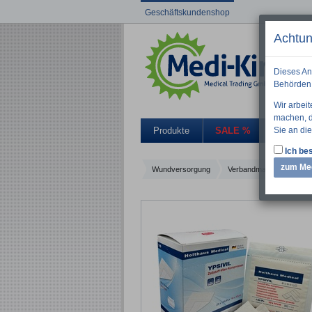
Geschäftskundenshop
Achtun
Dieses An
Behörden 
Wir arbei
machen, di
Sie an die
Produkte
SALE %
Aktuelle
Ich bes
zum Me
Wundversorgung
Verbandmaterial
HOL