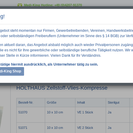
Medi-King Hotline:
+49 (0)4207-91370
g!
GO
gebot steht momentan nur Firmen, Gewerbetreibenden, Vereinen, Handwerksbetri
oder selbstständigen Freiberuflern (Unternehmer im Sinne des § 14 BGB) zur Ver
ten aktuell daran, das Angebot alsbald möglich auch wieder Privatpersonen zugäng
e es nicht für Ihre gewerbliche oder selbständige berufliche Tätigkeit nutzen. Wir
ser Stelle in Kürze informieren. Vielen Dank für Ihr Verständnis.
 Informationen
Downloads
Über uns
tätige hiermit ausdrücklich, als Unternehmer tätig zu sein.
di-King Shop
THAUS Zellstoff-Vlies-Kompresse
HOLTHAUS Zellstoff-Vlies-Kompresse
Bestell-Nr.
Größe
Inhalt
Sterilgut
51070
10 x 10 cm
VE 1 Stück
Ja
51071
10 x 10 cm
VE 2 Stück
Ja