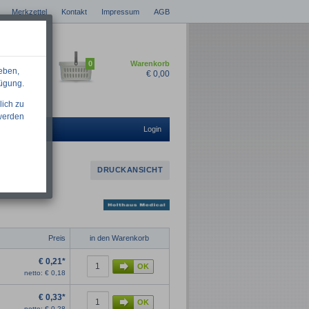
Merkzettel
Kontakt
Impressum
AGB
0
Warenkorb
eben,
€
0,00
fügung.
lich zu
 werden
Login
DRUCKANSICHT
Preis
in den Warenkorb
€
0,21*
netto:
€
0,18
€
0,33*
netto:
€
0,28