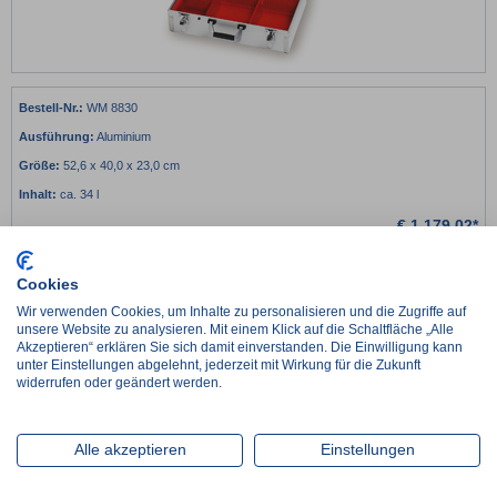
WM 8830
Aluminium
52,6 x 40,0 x 23,0 cm
ca. 34 l
€
1.179,02*
netto:
€
990,77
-
+
Cookies
Wir verwenden Cookies, um Inhalte zu personalisieren und die Zugriffe auf
unsere Website zu analysieren. Mit einem Klick auf die Schaltfläche „Alle
Lieferzeit ca. 2-3 Werktage
Akzeptieren“ erklären Sie sich damit einverstanden. Die Einwilligung kann
im Zulauf, Wiederbeschaffungszeit ca. 1 Woche
unter Einstellungen abgelehnt, jederzeit mit Wirkung für die Zukunft
widerrufen oder geändert werden.
Artikel wird auftragsbezogen für Sie beschafft, Lieferzeit nach Absprache
Details
Alle akzeptieren
Einstellungen
Weinmann ULMER KOFFER III