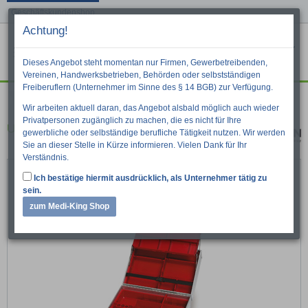
Geschäftskundenshop
Achtung!
Menu
War
Suche
Dieses Angebot steht momentan nur Firmen, Gewerbetreibenden,
Vereinen, Handwerksbetrieben, Behörden oder selbstständigen
Freiberuflern (Unternehmer im Sinne des § 14 BGB) zur Verfügung.
Taschen, Koffer & Rucksäcke
Ulmer Koffer
Wir arbeiten aktuell daran, das Angebot alsbald möglich auch wieder
Privatpersonen zugänglich zu machen, die es nicht für Ihre
Ulmer Koffer III, leer
gewerbliche oder selbständige berufliche Tätigkeit nutzen. Wir werden
Sie an dieser Stelle in Kürze informieren. Vielen Dank für Ihr
Verständnis.
Ich bestätige hiermit ausdrücklich, als Unternehmer tätig zu
sein.
zum Medi-King Shop