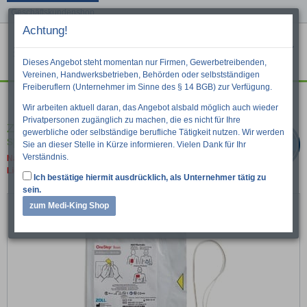
Geschäftskundenshop
Achtung!
Menu
War
Suche
Dieses Angebot steht momentan nur Firmen, Gewerbetreibenden,
Vereinen, Handwerksbetrieben, Behörden oder selbstständigen
Freiberuflern (Unternehmer im Sinne des § 14 BGB) zur Verfügung.
Herz-Kreislauf
Defibrillation
Wir arbeiten aktuell daran, das Angebot alsbald möglich auch wieder
Privatpersonen zugänglich zu machen, die es nicht für Ihre
ZOLL Reanimationselektroden OneStep
gewerbliche oder selbständige berufliche Tätigkeit nutzen. Wir werden
speziell für ZOLL R-Series
Sie an dieser Stelle in Kürze informieren. Vielen Dank für Ihr
Verständnis.
Nach Angaben des Hersteller kommt es zu
Lieferverzögerungen.
Ich bestätige hiermit ausdrücklich, als Unternehmer tätig zu
sein.
zum Medi-King Shop