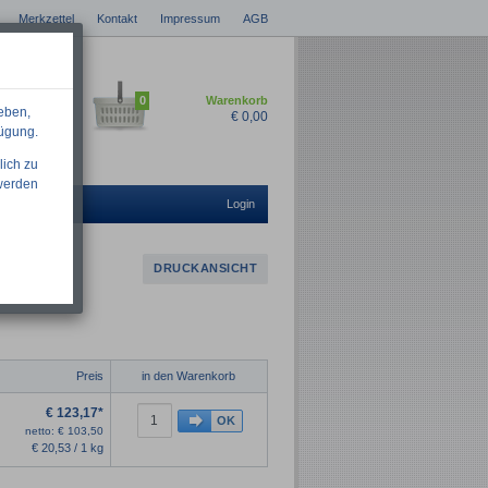
Merkzettel
Kontakt
Impressum
AGB
0
Warenkorb
eben,
€
0,00
fügung.
lich zu
 werden
Login
DRUCKANSICHT
Preis
in den Warenkorb
€
123,17*
netto:
€
103,50
€
20,53 / 1 kg