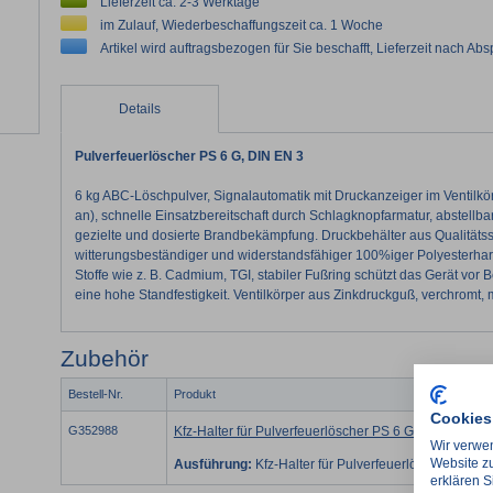
Lieferzeit ca. 2-3 Werktage
im Zulauf, Wiederbeschaffungszeit ca. 1 Woche
Artikel wird auftragsbezogen für Sie beschafft, Lieferzeit nach Ab
Details
Pulverfeuerlöscher PS 6 G, DIN EN 3
6 kg ABC-Löschpulver, Signalautomatik mit Druckanzeiger im Ventilkörper
an), schnelle Einsatzbereitschaft durch Schlagknopfarmatur, abstellba
gezielte und dosierte Brandbekämpfung. Druckbehälter aus Qualitätss
witterungsbeständiger und widerstandsfähiger 100%iger Polyesterha
Stoffe wie z. B. Cadmium, TGI, stabiler Fußring schützt das Gerät vor
eine hohe Standfestigkeit. Ventilkörper aus Zinkdruckguß, verchromt, m
Zubehör
Bestell-Nr.
Produkt
Cookies
G352988
Kfz-Halter für Pulverfeuerlöscher PS 6 G, DIN EN 3
Wir verwen
Website zu
Ausführung:
Kfz-Halter für Pulverfeuerlöscher
erklären S