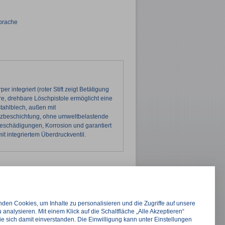
sprache
 integriert (roter Stift zeigt Betätigung
re, drehbare Löschpistole ermöglicht eine
tahlblech, außen mit
rzbeschichtung, ohne umweltbelastende
 Beschädigungen, Korrosion und garantiert
it integriertem Überdruckventil.
Preis
in den Warenkorb
€
53,73*
den Cookies, um Inhalte zu personalisieren und die Zugriffe auf unsere
netto:
€
45,15
 analysieren. Mit einem Klick auf die Schaltfläche „Alle Akzeptieren“
ie sich damit einverstanden. Die Einwilligung kann unter Einstellungen