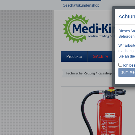
Geschäftskundenshop
Achtun
Dieses An
Behörden 
Wir arbei
machen, di
Sie an die
Produkte
SALE %
Aktuelle
Ich bes
zum Me
Technische Rettung / Katastrophenschutz