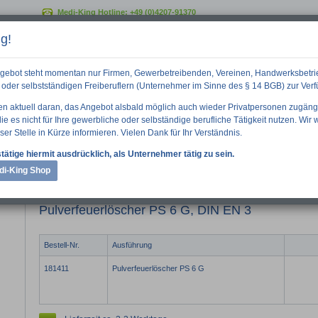
Medi-King Hotline:
+49 (0)4207-91370
g!
GO
gebot steht momentan nur Firmen, Gewerbetreibenden, Vereinen, Handwerksbetri
oder selbstständigen Freiberuflern (Unternehmer im Sinne des § 14 BGB) zur Ver
ten aktuell daran, das Angebot alsbald möglich auch wieder Privatpersonen zugäng
e es nicht für Ihre gewerbliche oder selbständige berufliche Tätigkeit nutzen. Wir
ser Stelle in Kürze informieren. Vielen Dank für Ihr Verständnis.
 Informationen
Downloads
Über uns
tätige hiermit ausdrücklich, als Unternehmer tätig zu sein.
di-King Shop
Feuerlöschung
Pulverfeuerlöscher PS 6 G, DIN EN 3
Pulverfeuerlöscher PS 6 G, DIN EN 3
Bestell-Nr.
Ausführung
181411
Pulverfeuerlöscher PS 6 G