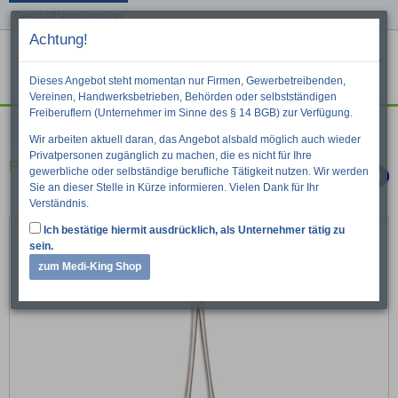
Geschäftskundenshop
Achtung!
Menu
War
Suche
Dieses Angebot steht momentan nur Firmen, Gewerbetreibenden,
Vereinen, Handwerksbetrieben, Behörden oder selbstständigen
Freiberuflern (Unternehmer im Sinne des § 14 BGB) zur Verfügung.
Instrumente
Einweginstrumente
Wir arbeiten aktuell daran, das Angebot alsbald möglich auch wieder
Privatpersonen zugänglich zu machen, die es nicht für Ihre
Peha Kocherklemme, chirurgisch gerade
gewerbliche oder selbständige berufliche Tätigkeit nutzen. Wir werden
Sie an dieser Stelle in Kürze informieren. Vielen Dank für Ihr
Verständnis.
Ich bestätige hiermit ausdrücklich, als Unternehmer tätig zu
sein.
zum Medi-King Shop