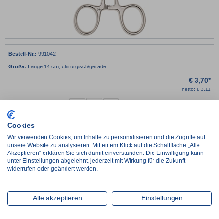
991042
Länge 14 cm, chirurgisch/gerade
€
3,70*
netto:
€
3,11
-
+
Cookies
Lieferzeit ca. 2-3 Werktage
Wir verwenden Cookies, um Inhalte zu personalisieren und die Zugriffe auf
im Zulauf, Wiederbeschaffungszeit ca. 1 Woche
unsere Website zu analysieren. Mit einem Klick auf die Schaltfläche „Alle
Artikel wird auftragsbezogen für Sie beschafft, Lieferzeit nach Absprache
Akzeptieren“ erklären Sie sich damit einverstanden. Die Einwilligung kann
unter Einstellungen abgelehnt, jederzeit mit Wirkung für die Zukunft
widerrufen oder geändert werden.
Details
Alle akzeptieren
Einstellungen
Peha Kocherklemme, chirurgisch gerade,
aus mattem, gebürstetem
Stahl