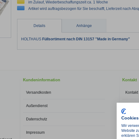
im Zulauf, Wiederbeschaffungszeit ca. 1 Woche
Artikel wird auftragsbezogen für Sie beschafft, Lieferzeit nach Ab
Details
Anhänge
HOLTHAUS
Füllsortiment nach DIN 13157 "Made in Germany"
Kundeninformation
Kontakt
Versandkosten
Kontakt
Außendienst
Wegbes
Cookies
Datenschutz
Medi-Kin
Rudolf-Die
Wir verwen
28876
Oy
Website zu
Impressum
erklären S
info@med