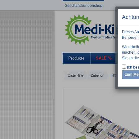
Geschäftskundenshop
Achtun
Dieses An
Behörden 
Wir arbei
machen, di
Sie an die
Produkte
SALE %
Aktuelle
Ich bes
zum Me
Erste Hilfe
Zubehör
HOLTHAUS Nachfüll