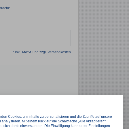
sprache
* inkl. MwSt. und zzgl. Versandkosten
chreibung
g Medical Trading GmbH
sel-Str. 30
den Cookies, um Inhalte zu personalisieren und die Zugriffe auf unsere
ten
 analysieren. Mit einem Klick auf die Schaltfläche „Alle Akzeptieren“
ie sich damit einverstanden. Die Einwilligung kann unter Einstellungen
i-king.de