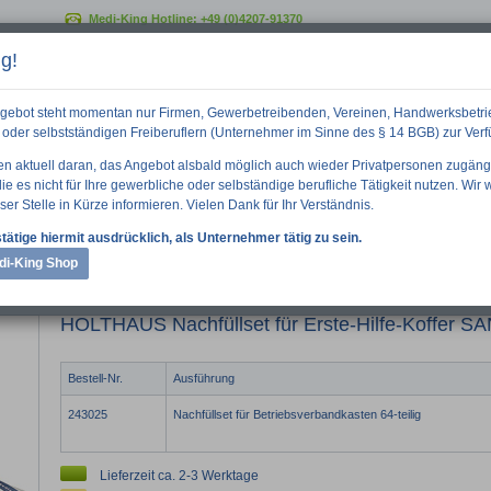
Medi-King Hotline:
+49 (0)4207-91370
g!
GO
gebot steht momentan nur Firmen, Gewerbetreibenden, Vereinen, Handwerksbetri
oder selbstständigen Freiberuflern (Unternehmer im Sinne des § 14 BGB) zur Ver
ten aktuell daran, das Angebot alsbald möglich auch wieder Privatpersonen zugäng
e es nicht für Ihre gewerbliche oder selbständige berufliche Tätigkeit nutzen. Wir
ser Stelle in Kürze informieren. Vielen Dank für Ihr Verständnis.
 Informationen
Downloads
Über uns
tätige hiermit ausdrücklich, als Unternehmer tätig zu sein.
di-King Shop
set für Erste-Hilfe-Koffer SAN DIN 13157
HOLTHAUS Nachfüllset für Erste-Hilfe-Koffer S
Bestell-Nr.
Ausführung
243025
Nachfüllset für Betriebsverbandkasten 64-teilig
Lieferzeit ca. 2-3 Werktage