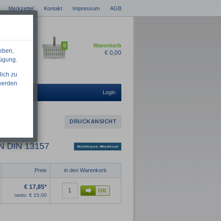
Merkzettel
Kontakt
Impressum
AGB
0
Warenkorb
eben,
€
0,00
fügung.
lich zu
 werden
Login
DRUCKANSICHT
AN DIN 13157
Preis
in den Warenkorb
€
17,85*
netto:
€
15,00