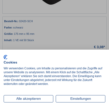
02420-SCH
schwarz
175 mm x 95 mm
1 VE mit 50 Stück
€
3,08*
netto:
€
2,59
€
0,06 / 1 Stück
Cookies
-
+
Wir verwenden Cookies, um Inhalte zu personalisieren und die Zugriffe auf
unsere Website zu analysieren. Mit einem Klick auf die Schaltfläche „Alle
Lieferzeit ca. 2-3 Werktage
Akzeptieren“ erklären Sie sich damit einverstanden. Die Einwilligung kann
unter Einstellungen abgelehnt, jederzeit mit Wirkung für die Zukunft
im Zulauf, Wiederbeschaffungszeit ca. 1 Woche
widerrufen oder geändert werden.
Artikel wird auftragsbezogen für Sie beschafft, Lieferzeit nach Absprache
Alle akzeptieren
Einstellungen
Details