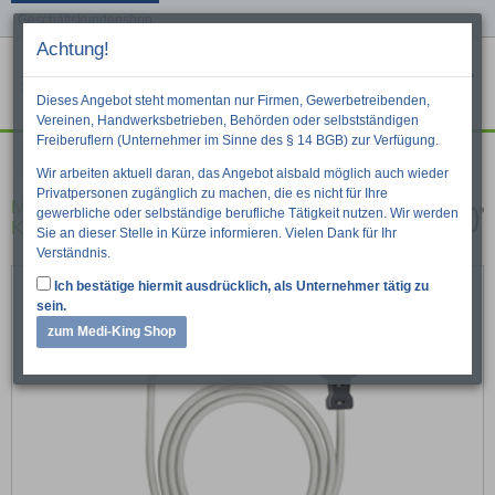
Geschäftskundenshop
Achtung!
Menu
War
Suche
Dieses Angebot steht momentan nur Firmen, Gewerbetreibenden,
Vereinen, Handwerksbetrieben, Behörden oder selbstständigen
Freiberuflern (Unternehmer im Sinne des § 14 BGB) zur Verfügung.
Diagnostik
Pulsoximetrie
Wir arbeiten aktuell daran, das Angebot alsbald möglich auch wieder
Privatpersonen zugänglich zu machen, die es nicht für Ihre
Masimo LNCS Inf-3 SpO²-Klebesensor für
gewerbliche oder selbständige berufliche Tätigkeit nutzen. Wir werden
Kleinkinder
Sie an dieser Stelle in Kürze informieren. Vielen Dank für Ihr
Verständnis.
Ich bestätige hiermit ausdrücklich, als Unternehmer tätig zu
sein.
zum Medi-King Shop