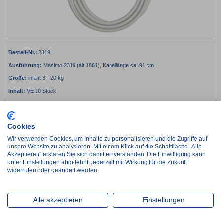
2319
Masimo 2319 (alt 1861), Kabellänge ca. 91 cm
infant 3 - 20 kg
VE 20 Stück
€
460,53*
netto:
€
387,00
€
23,03 / 1 Stück
Cookies
-
+
Wir verwenden Cookies, um Inhalte zu personalisieren und die Zugriffe auf
unsere Website zu analysieren. Mit einem Klick auf die Schaltfläche „Alle
Akzeptieren“ erklären Sie sich damit einverstanden. Die Einwilligung kann
unter Einstellungen abgelehnt, jederzeit mit Wirkung für die Zukunft
Lieferzeit ca. 2-3 Werktage
widerrufen oder geändert werden.
im Zulauf, Wiederbeschaffungszeit ca. 1 Woche
Artikel wird auftragsbezogen für Sie beschafft, Lieferzeit nach Absprache
Alle akzeptieren
Einstellungen
Details