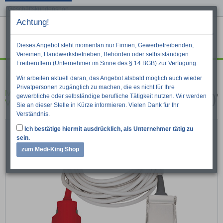
Geschäftskundenshop
Achtung!
Menu
War
Suche
Dieses Angebot steht momentan nur Firmen, Gewerbetreibenden,
Vereinen, Handwerksbetrieben, Behörden oder selbstständigen
Freiberuflern (Unternehmer im Sinne des § 14 BGB) zur Verfügung.
Diagnostik
Pulsoximetrie
Masimo
Wir arbeiten aktuell daran, das Angebot alsbald möglich auch wieder
Privatpersonen zugänglich zu machen, die es nicht für Ihre
Masimo Red LNC-01 SpO²-
gewerbliche oder selbständige berufliche Tätigkeit nutzen. Wir werden
Verlängerungskabel
Sie an dieser Stelle in Kürze informieren. Vielen Dank für Ihr
Verständnis.
Ich bestätige hiermit ausdrücklich, als Unternehmer tätig zu
sein.
zum Medi-King Shop