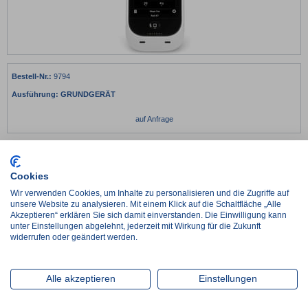
9794
GRUNDGERÄT
auf Anfrage
Lieferzeit ca. 2-3 Werktage
im Zulauf, Wiederbeschaffungszeit ca. 1 Woche
Cookies
Artikel wird auftragsbezogen für Sie beschafft, Lieferzeit nach Absprache
Wir verwenden Cookies, um Inhalte zu personalisieren und die Zugriffe auf
unsere Website zu analysieren. Mit einem Klick auf die Schaltfläche „Alle
Details
Anhänge
Akzeptieren“ erklären Sie sich damit einverstanden. Die Einwilligung kann
unter Einstellungen abgelehnt, jederzeit mit Wirkung für die Zukunft
widerrufen oder geändert werden.
Das
Masimo Rad-67™
Mehr als ein herkömmliches Pulsoximeter. Pulse CO-Oximeter® für
Spotcheck-Messungen
Alle akzeptieren
Einstellungen
Es verfügt über ein
HD-Display
mit einem hellen
LCD-Farbdisplay
wobei
die Helligkeit sich automatisch regelt. Der Umgebungslichtsensor reguliert
die Bildschirmhelligkeit