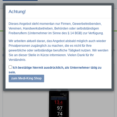
Geschäftskundenshop
Achtung!
Menu
War
Suche
Dieses Angebot steht momentan nur Firmen, Gewerbetreibenden,
Vereinen, Handwerksbetrieben, Behörden oder selbstständigen
Freiberuflern (Unternehmer im Sinne des § 14 BGB) zur Verfügung.
Diagnostik
Wir arbeiten aktuell daran, das Angebot alsbald möglich auch wieder
Privatpersonen zugänglich zu machen, die es nicht für Ihre
Masimo Rad-67 Handheld Pulsoxymeter
gewerbliche oder selbständige berufliche Tätigkeit nutzen. Wir werden
Sie an dieser Stelle in Kürze informieren. Vielen Dank für Ihr
Pulsoxymeter
Verständnis.
Ich bestätige hiermit ausdrücklich, als Unternehmer tätig zu
sein.
zum Medi-King Shop