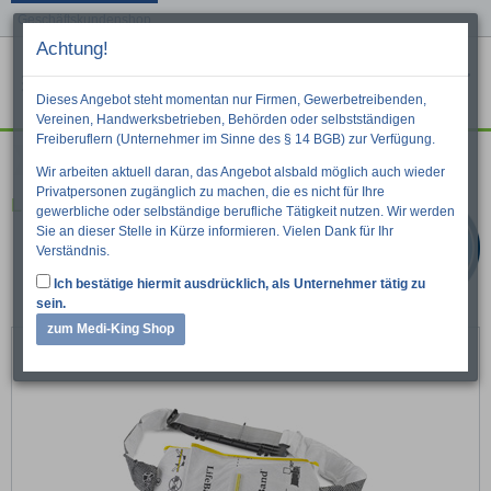
Geschäftskundenshop
Achtung!
Menu
War
Suche
Dieses Angebot steht momentan nur Firmen, Gewerbetreibenden,
Vereinen, Handwerksbetrieben, Behörden oder selbstständigen
Freiberuflern (Unternehmer im Sinne des § 14 BGB) zur Verfügung.
Herz-Kreislauf
Reanimation
Wir arbeiten aktuell daran, das Angebot alsbald möglich auch wieder
Privatpersonen zugänglich zu machen, die es nicht für Ihre
LifeBand für AutoPulse
gewerbliche oder selbständige berufliche Tätigkeit nutzen. Wir werden
Sie an dieser Stelle in Kürze informieren. Vielen Dank für Ihr
Verständnis.
Ich bestätige hiermit ausdrücklich, als Unternehmer tätig zu
sein.
zum Medi-King Shop