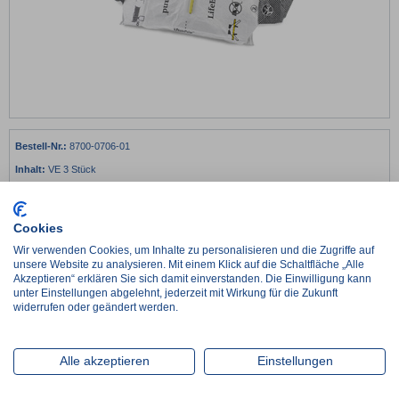
8700-0706-01
VE 3 Stück
€
902,02*
netto:
€
758,00
Cookies
-
+
Wir verwenden Cookies, um Inhalte zu personalisieren und die Zugriffe auf
unsere Website zu analysieren. Mit einem Klick auf die Schaltfläche „Alle
Akzeptieren“ erklären Sie sich damit einverstanden. Die Einwilligung kann
Lieferzeit ca. 2-3 Werktage
unter Einstellungen abgelehnt, jederzeit mit Wirkung für die Zukunft
im Zulauf, Wiederbeschaffungszeit ca. 1 Woche
widerrufen oder geändert werden.
Artikel wird auftragsbezogen für Sie beschafft, Lieferzeit nach Absprache
Alle akzeptieren
Einstellungen
Details