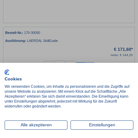
170-30050
LAERDAL SkillGuide
€
171,60*
netto:
€
144,20
-
+
Cookies
Lieferzeit ca. 2-3 Werktage
Wir verwenden Cookies, um Inhalte zu personalisieren und die Zugriffe auf
im Zulauf, Wiederbeschaffungszeit ca. 1 Woche
unsere Website zu analysieren. Mit einem Klick auf die Schaltfläche „Alle
Artikel wird auftragsbezogen für Sie beschafft, Lieferzeit nach Absprache
Akzeptieren“ erklären Sie sich damit einverstanden. Die Einwilligung kann
unter Einstellungen abgelehnt, jederzeit mit Wirkung für die Zukunft
widerrufen oder geändert werden.
Details
LAERDAL SkillGuide für Resusci Anne und Baby für Echtzeit
Alle akzeptieren
Einstellungen
Feedback und Einzelnachbesprechung.
LAERDAL SkillGuide, kabelgebunde Analyse am Trainingsmodell,