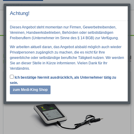
Geschäftskundenshop
Achtung!
Menu
War
Suche
Dieses Angebot steht momentan nur Firmen, Gewerbetreibenden,
Vereinen, Handwerksbetrieben, Behörden oder selbstständigen
Freiberuflern (Unternehmer im Sinne des § 14 BGB) zur Verfügung.
Ausbildung
Trainingsgeräte
Laerdal
Wir arbeiten aktuell daran, das Angebot alsbald möglich auch wieder
Privatpersonen zugänglich zu machen, die es nicht für Ihre
LAERDAL SkillGuide für Resusci Anne und
gewerbliche oder selbständige berufliche Tätigkeit nutzen. Wir werden
Resusci Baby
Sie an dieser Stelle in Kürze informieren. Vielen Dank für Ihr
Verständnis.
Ich bestätige hiermit ausdrücklich, als Unternehmer tätig zu
sein.
zum Medi-King Shop