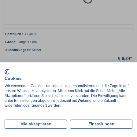
38940-3
Länge 17 cm
für Kinder
€
6,24*
netto:
€
5,24
-
+
Cookies
Wir verwenden Cookies, um Inhalte zu personalisieren und die Zugriffe auf
38618-3
unsere Website zu analysieren. Mit einem Klick auf die Schaltfläche „Alle
Akzeptieren“ erklären Sie sich damit einverstanden. Die Einwilligung kann
Länge 25 cm
unter Einstellungen abgelehnt, jederzeit mit Wirkung für die Zukunft
für Erwachsene
widerrufen oder geändert werden.
€
10,86*
netto:
€
9,13
Alle akzeptieren
Einstellungen
-
+