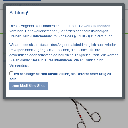
Geschäftskundenshop
Achtung!
Menu
War
Suche
Dieses Angebot steht momentan nur Firmen, Gewerbetreibenden,
Vereinen, Handwerksbetrieben, Behörden oder selbstständigen
Freiberuflern (Unternehmer im Sinne des § 14 BGB) zur Verfügung.
Instrumente
Einweginstrumente
Wir arbeiten aktuell daran, das Angebot alsbald möglich auch wieder
Privatpersonen zugänglich zu machen, die es nicht für Ihre
Fuhrmann Magillzange
gewerbliche oder selbständige berufliche Tätigkeit nutzen. Wir werden
Sie an dieser Stelle in Kürze informieren. Vielen Dank für Ihr
Einweg-Instrument
Verständnis.
Ich bestätige hiermit ausdrücklich, als Unternehmer tätig zu
sein.
zum Medi-King Shop