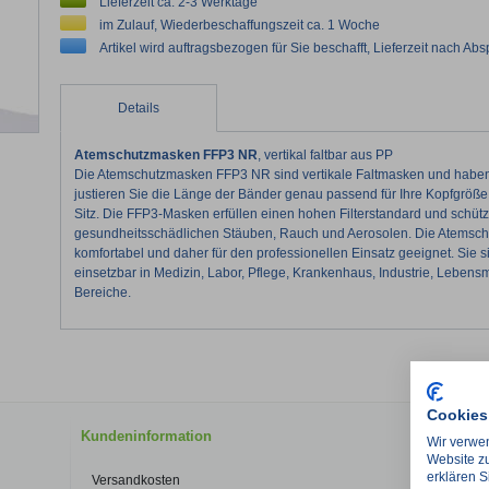
Lieferzeit ca. 2-3 Werktage
im Zulauf, Wiederbeschaffungszeit ca. 1 Woche
Artikel wird auftragsbezogen für Sie beschafft, Lieferzeit nach Ab
Details
Atemschutzmasken FFP3 NR
, vertikal faltbar aus PP
Die Atemschutzmasken FFP3 NR sind vertikale Faltmasken und haben 
justieren Sie die Länge der Bänder genau passend für Ihre Kopfgröß
Sitz. Die FFP3-Masken erfüllen einen hohen Filterstandard und schütz
gesundheitsschädlichen Stäuben, Rauch und Aerosolen. Die Atemsch
komfortabel und daher für den professionellen Einsatz geeignet. Sie s
einsetzbar in Medizin, Labor, Pflege, Krankenhaus, Industrie, Lebensm
Bereiche.
Cookies
Kundeninformation
Kontakt
Wir verwen
Website zu
erklären S
Versandkosten
Kontakt