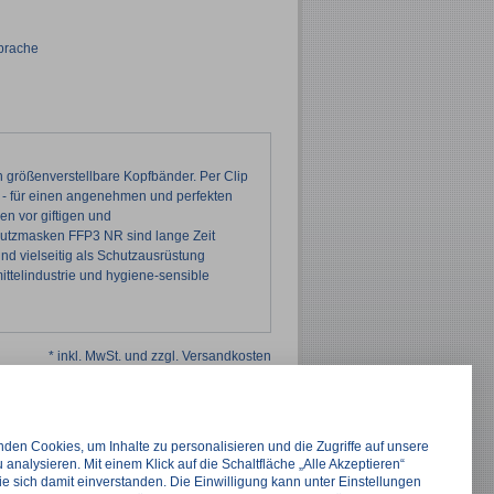
sprache
größenverstellbare Kopfbänder. Per Clip
e - für einen angenehmen und perfekten
en vor giftigen und
utzmasken FFP3 NR sind lange Zeit
ind vielseitig als Schutzausrüstung
ittelindustrie und hygiene-sensible
* inkl. MwSt. und zzgl. Versandkosten
den Cookies, um Inhalte zu personalisieren und die Zugriffe auf unsere
 analysieren. Mit einem Klick auf die Schaltfläche „Alle Akzeptieren“
ie sich damit einverstanden. Die Einwilligung kann unter Einstellungen