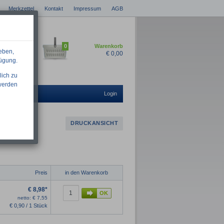
Merkzettel
Kontakt
Impressum
AGB
0
Warenkorb
eben,
€
0,00
fügung.
lich zu
 werden
Login
DRUCKANSICHT
Preis
in den Warenkorb
€
8,98*
netto:
€
7,55
€
0,90 / 1 Stück