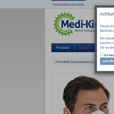
Geschäftskundenshop
Achtun
Dieses An
Behörden 
Wir arbei
machen, di
Sie an die
Produkte
SALE %
Aktuelle
Ich bes
zum Me
Persönliche Schutzausrüstung
FFP3S ohne