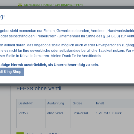
Medi-King Hotline:
+49 (0)4207-91370
g!
GO
gebot steht momentan nur Firmen, Gewerbetreibenden, Vereinen, Handwerksbetri
oder selbstständigen Freiberuflern (Unternehmer im Sinne des § 14 BGB) zur Ver
ten aktuell daran, das Angebot alsbald möglich auch wieder Privatpersonen zugäng
e es nicht für Ihre gewerbliche oder selbständige berufliche Tätigkeit nutzen. Wir
ser Stelle in Kürze informieren. Vielen Dank für Ihr Verständnis.
 Informationen
Downloads
Über uns
tätige hiermit ausdrücklich, als Unternehmer tätig zu sein.
di-King Shop
 Ventil
FFP3S ohne Ventil
Bestell-Nr.
Ausführung
Größe
Inhalt
29353
ohne Ventil
unsiversal
1 VE mit 10 Stück