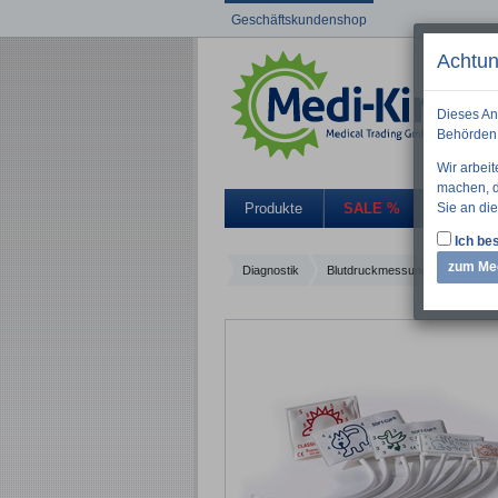
Geschäftskundenshop
Achtun
Dieses An
Behörden 
Wir arbei
machen, di
Sie an die
Produkte
SALE %
Aktuelle
Ich bes
zum Me
Diagnostik
Blutdruckmessung
Einweg-