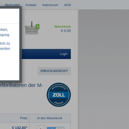
Merkzettel
Kontakt
Impressum
AGB
0
Warenkorb
eben,
€
0,00
fügung.
lich zu
 werden
Login
DRUCKANSICHT
ibrillatoren der M-
Preis
in den Warenkorb
€
142,80*