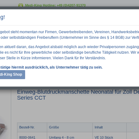
Medi-King Hotline:
+49 (0)4207-91370
g!
GO
gebot steht momentan nur Firmen, Gewerbetreibenden, Vereinen, Handwerksbetri
oder selbstständigen Freiberuflern (Unternehmer im Sinne des § 14 BGB) zur Ver
ten aktuell daran, das Angebot alsbald möglich auch wieder Privatpersonen zugäng
e es nicht für Ihre gewerbliche oder selbständige berufliche Tätigkeit nutzen. Wir
ser Stelle in Kürze informieren. Vielen Dank für Ihr Verständnis.
 Informationen
Downloads
Über uns
tätige hiermit ausdrücklich, als Unternehmer tätig zu sein.
di-King Shop
Blutdruckmanschette Neonatal für Zoll Defibrillatoren der M-Series CCT
Einweg-Blutdruckmanschette Neonatal für Zoll Def
Series CCT
Bestell-Nr.
Größe
Inhalt
8000-0641
Umfang 4 - 8 cm
VE 10 Stück