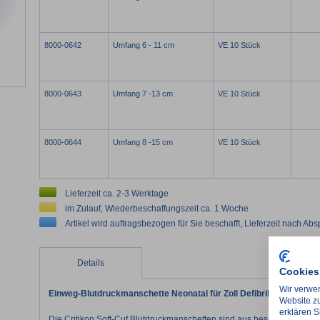
8000-0642
Umfang 6 - 11 cm
VE 10 Stück
8000-0643
Umfang 7 -13 cm
VE 10 Stück
8000-0644
Umfang 8 -15 cm
VE 10 Stück
Lieferzeit ca. 2-3 Werktage
im Zulauf, Wiederbeschaffungszeit ca. 1 Woche
Artikel wird auftragsbezogen für Sie beschafft, Lieferzeit nach Ab
Details
Cookies
Wir verwen
Einweg-Blutdruckmanschette Neonatal für Zoll Defibrillatoren der
Website zu
erklären S
Die Critikon Soft-Cuf Blutdruckmanschetten sind aus besonders weic