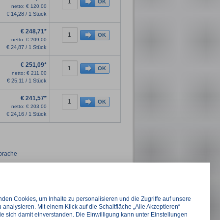
netto:
€
120,00
€
14,28 / 1 Stück
€
248,71*
netto:
€
209,00
€
24,87 / 1 Stück
€
251,09*
netto:
€
211,00
€
25,11 / 1 Stück
€
241,57*
netto:
€
203,00
€
24,16 / 1 Stück
sprache
den Cookies, um Inhalte zu personalisieren und die Zugriffe auf unsere
 M-Series CCT
 analysieren. Mit einem Klick auf die Schaltfläche „Alle Akzeptieren“
ie sich damit einverstanden. Die Einwilligung kann unter Einstellungen
hen und absorbierenden Material