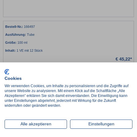
166497
Tube
100 ml
1 VE mit 12 Stück
€
45,22*
netto:
€
38,00
€
3,77 / 1 Stück
Cookies
-
+
Wir verwenden Cookies, um Inhalte zu personalisieren und die Zugriffe auf
unsere Website zu analysieren. Mit einem Klick auf die Schaltfläche „Alle
Lieferzeit ca. 2-3 Werktage
Akzeptieren“ erklären Sie sich damit einverstanden. Die Einwilligung kann
unter Einstellungen abgelehnt, jederzeit mit Wirkung für die Zukunft
im Zulauf, Wiederbeschaffungszeit ca. 1 Woche
widerrufen oder geändert werden.
Artikel wird auftragsbezogen für Sie beschafft, Lieferzeit nach Absprache
Alle akzeptieren
Einstellungen
Details