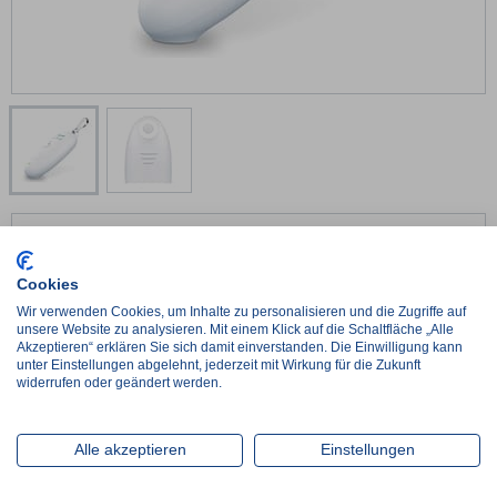
60318
weiss
Cookies
Lieferumfang:
2 x 1,5 V AAA Batterie
Wir verwenden Cookies, um Inhalte zu personalisieren und die Zugriffe auf
unsere Website zu analysieren. Mit einem Klick auf die Schaltfläche „Alle
€
29,74*
Akzeptieren“ erklären Sie sich damit einverstanden. Die Einwilligung kann
netto:
€
24,99
unter Einstellungen abgelehnt, jederzeit mit Wirkung für die Zukunft
widerrufen oder geändert werden.
-
+
Alle akzeptieren
Einstellungen
Lieferzeit ca. 2-3 Werktage
im Zulauf, Wiederbeschaffungszeit ca. 1 Woche