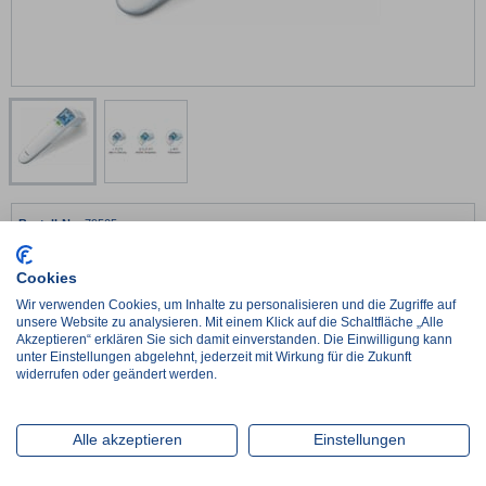
79505
Kontaktlos
Cookies
199 x 68,2 x 40,9 mm
Wir verwenden Cookies, um Inhalte zu personalisieren und die Zugriffe auf
€
82,11*
unsere Website zu analysieren. Mit einem Klick auf die Schaltfläche „Alle
netto:
€
69,00
Akzeptieren“ erklären Sie sich damit einverstanden. Die Einwilligung kann
unter Einstellungen abgelehnt, jederzeit mit Wirkung für die Zukunft
-
+
widerrufen oder geändert werden.
Lieferzeit ca. 2-3 Werktage
Alle akzeptieren
Einstellungen
im Zulauf, Wiederbeschaffungszeit ca. 1 Woche
Artikel wird auftragsbezogen für Sie beschafft, Lieferzeit nach Absprache