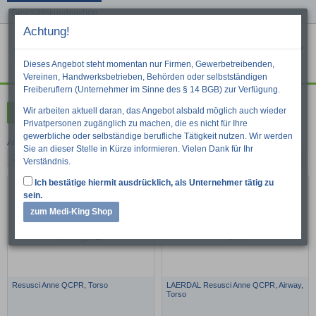
Geschäftskundenshop
Achtung!
Menu
War
Suche
Dieses Angebot steht momentan nur Firmen, Gewerbetreibenden,
Vereinen, Handwerksbetrieben, Behörden oder selbstständigen
Freiberuflern (Unternehmer im Sinne des § 14 BGB) zur Verfügung.
Wir arbeiten aktuell daran, das Angebot alsbald möglich auch wieder
Kategorien
Privatpersonen zugänglich zu machen, die es nicht für Ihre
gewerbliche oder selbständige berufliche Tätigkeit nutzen. Wir werden
Artikel pro Seite:
Sie an dieser Stelle in Kürze informieren. Vielen Dank für Ihr
24
48
96
1
»
2
Verständnis.
Ich bestätige hiermit ausdrücklich, als Unternehmer tätig zu
sein.
zum Medi-King Shop
Resusci Anne QCPR, Torso
LAERDAL Resusci Anne QCPR, Airway,
Torso