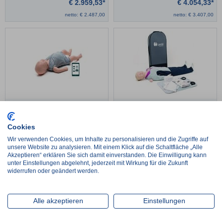
€
2.959,53*
€
4.054,33*
netto:
€
2.487,00
netto:
€
3.407,00
Little Baby QCPR
Resusci Anne QCPR, Ganzkörper
Cookies
€
392,70*
€
3.731,84*
Wir verwenden Cookies, um Inhalte zu personalisieren und die Zugriffe auf
netto:
€
330,00
netto:
€
3.136,00
unsere Website zu analysieren. Mit einem Klick auf die Schaltfläche „Alle
Akzeptieren“ erklären Sie sich damit einverstanden. Die Einwilligung kann
unter Einstellungen abgelehnt, jederzeit mit Wirkung für die Zukunft
widerrufen oder geändert werden.
Alle akzeptieren
Einstellungen