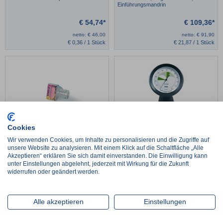
Einführungsmandrin
€
54,74*
€
109,36*
netto:
€
46,00
netto:
€
91,90
€
0,36 / 1 Stück
€
21,87 / 1 Stück
Cookies
PEDICAP6
VBM Cuffdruckmessgerät Universal
Wir verwenden Cookies, um Inhalte zu personalisieren und die Zugriffe auf
unsere Website zu analysieren. Mit einem Klick auf die Schaltfläche „Alle
Akzeptieren“ erklären Sie sich damit einverstanden. Die Einwilligung kann
€
89,30*
€
123,70*
unter Einstellungen abgelehnt, jederzeit mit Wirkung für die Zukunft
netto:
€
75,04
netto:
€
103,95
widerrufen oder geändert werden.
€
14,88 / 1 Stück
Alle akzeptieren
Einstellungen