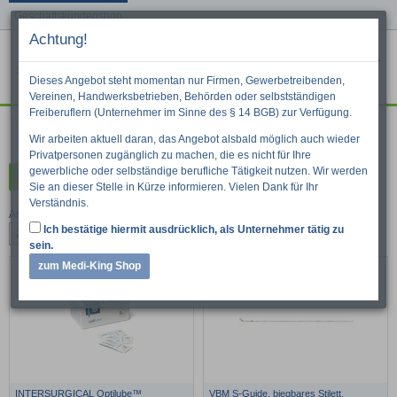
Geschäftskundenshop
Achtung!
Menu
War
Suche
Dieses Angebot steht momentan nur Firmen, Gewerbetreibenden,
Vereinen, Handwerksbetrieben, Behörden oder selbstständigen
Freiberuflern (Unternehmer im Sinne des § 14 BGB) zur Verfügung.
Atmung
Wir arbeiten aktuell daran, das Angebot alsbald möglich auch wieder
Privatpersonen zugänglich zu machen, die es nicht für Ihre
gewerbliche oder selbständige berufliche Tätigkeit nutzen. Wir werden
Kategorien
Sie an dieser Stelle in Kürze informieren. Vielen Dank für Ihr
Verständnis.
Artikel pro Seite:
Ich bestätige hiermit ausdrücklich, als Unternehmer tätig zu
24
48
96
sein.
zum Medi-King Shop
INTERSURGICAL Optilube™
VBM S-Guide, biegbares Stilett,