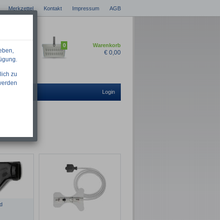
Merkzettel
Kontakt
Impressum
AGB
0
Warenkorb
eben,
€
0,00
fügung.
lich zu
 werden
Login
d