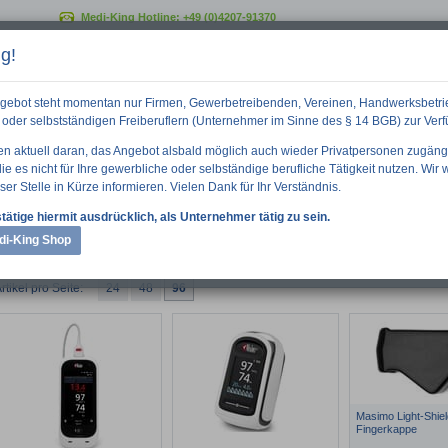
Medi-King Hotline:
+49 (0)4207-91370
g!
GO
gebot steht momentan nur Firmen, Gewerbetreibenden, Vereinen, Handwerksbetri
oder selbstständigen Freiberuflern (Unternehmer im Sinne des § 14 BGB) zur Ver
ten aktuell daran, das Angebot alsbald möglich auch wieder Privatpersonen zugäng
e es nicht für Ihre gewerbliche oder selbständige berufliche Tätigkeit nutzen. Wir
ser Stelle in Kürze informieren. Vielen Dank für Ihr Verständnis.
 Informationen
Downloads
Über uns
tätige hiermit ausdrücklich, als Unternehmer tätig zu sein.
di-King Shop
rtikel pro Seite:
24
48
96
Masimo Light-Shiel
Fingerkappe