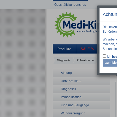
Geschäftskundenshop
Achtun
Dieses An
Behörden 
Wir arbei
machen, di
Sie an die
Produkte
SALE %
Aktuelle
Ich bes
Diagnostik
Pulsoximetrie
Masimo
zum Me
Atmung
A
Herz-Kreislauf
Diagnostik
Immobilisation
Kind und Säuglinge
Wundversorgung