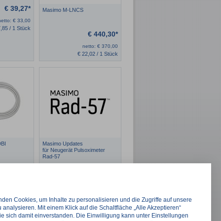
€
39,27*
Masimo M-LNCS
netto:
€
33,00
,85 / 1 Stück
€
440,30*
netto:
€
370,00
€
22,02 / 1 Stück
BI
Masimo Updates
für Neugerät Pulsoximeter
Rad-57
€
327,25*
€
2.838,15*
tto:
€
275,00
netto:
€
2.385,00
den Cookies, um Inhalte zu personalisieren und die Zugriffe auf unsere
 analysieren. Mit einem Klick auf die Schaltfläche „Alle Akzeptieren“
ie sich damit einverstanden. Die Einwilligung kann unter Einstellungen