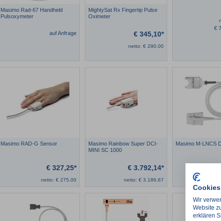
Masimo Rad-67 Handheld
MightySat Rx Fingertip Pulse
Pulsoxymeter
Oximeter
€
7
auf Anfrage
€
345,10*
netto:
€
290,00
Masimo RAD-G Sensor
Masimo Rainbow Super DCI-
Masimo M-LNCS D
MINI SC 1000
€
327,25*
€
3.792,14*
netto:
€
275,00
netto:
€
3.186,67
ne
Cookies
Wir verwen
Website zu
erklären S