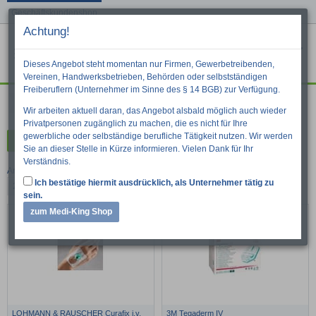
Geschäftskundenshop
Achtung!
Menu
War
Suche
Dieses Angebot steht momentan nur Firmen, Gewerbetreibenden,
Vereinen, Handwerksbetrieben, Behörden oder selbstständigen
Freiberuflern (Unternehmer im Sinne des § 14 BGB) zur Verfügung.
Herz-Kreislauf
Wir arbeiten aktuell daran, das Angebot alsbald möglich auch wieder
Privatpersonen zugänglich zu machen, die es nicht für Ihre
gewerbliche oder selbständige berufliche Tätigkeit nutzen. Wir werden
Kategorien
Sie an dieser Stelle in Kürze informieren. Vielen Dank für Ihr
Verständnis.
Artikel pro Seite:
Ich bestätige hiermit ausdrücklich, als Unternehmer tätig zu
24
48
96
sein.
zum Medi-King Shop
LOHMANN & RAUSCHER Curafix i.v.
3M Tegaderm IV