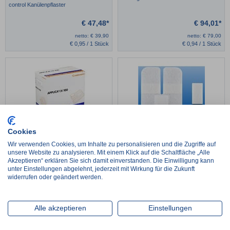
control Kanülenpflaster
€
47,48*
€
94,01*
netto:
€
39,90
netto:
€
79,00
€
0,95 / 1 Stück
€
0,94 / 1 Stück
Cookies
S&N Applica I.V.100
NOBAMED RUDAVEN®-plus
Wir verwenden Cookies, um Inhalte zu personalisieren und die Zugriffe auf
Kanülenfixierpflaster
unsere Website zu analysieren. Mit einem Klick auf die Schaltfläche „Alle
Akzeptieren“ erklären Sie sich damit einverstanden. Die Einwilligung kann
€
54,74*
€
8,15*
unter Einstellungen abgelehnt, jederzeit mit Wirkung für die Zukunft
netto:
€
46,00
netto:
€
6,85
widerrufen oder geändert werden.
€
1,09 / 1 Stück
€
0,16 / 1 Stück
Alle akzeptieren
Einstellungen